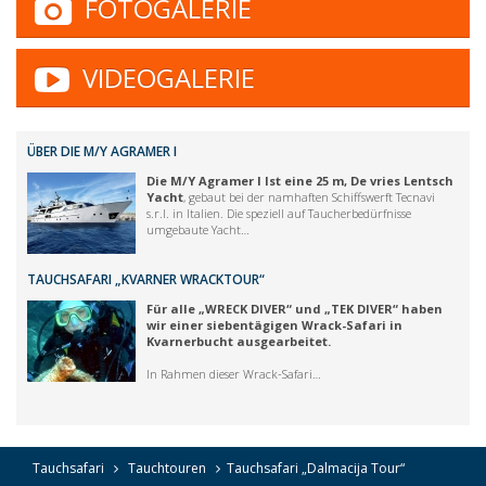
FOTOGALERIE
VIDEOGALERIE
ÜBER DIE M/Y AGRAMER I
Die M/Y Agramer I Ist eine 25 m, De vries Lentsch
Yacht
, gebaut bei der namhaften Schiffswerft Tecnavi
s.r.l. in Italien. Die speziell auf Taucherbedürfnisse
umgebaute Yacht…
TAUCHSAFARI „KVARNER WRACKTOUR“
Für alle „WRECK DIVER“ und „TEK DIVER“ haben
wir einer siebentägigen Wrack-Safari in
Kvarnerbucht ausgearbeitet.
In Rahmen dieser Wrack-Safari…
Tauchsafari
Tauchtouren
Tauchsafari „Dalmacija Tour“