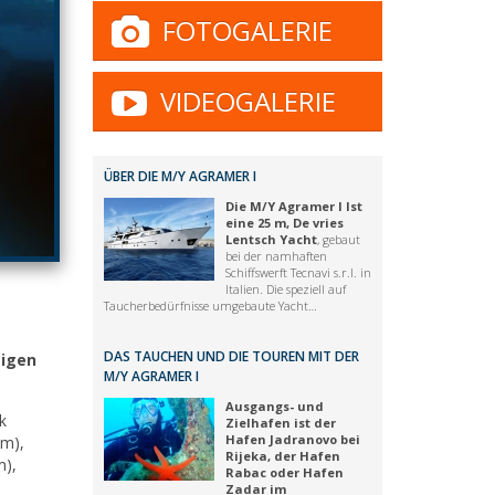
FOTOGALERIE
VIDEOGALERIE
ÜBER DIE M/Y AGRAMER I
Die M/Y Agramer I Ist
eine 25 m, De vries
Lentsch Yacht
, gebaut
bei der namhaften
Schiffswerft Tecnavi s.r.l. in
Italien. Die speziell auf
Taucherbedürfnisse umgebaute Yacht…
DAS TAUCHEN UND DIE TOUREN MIT DER
gigen
M/Y AGRAMER I
Ausgangs- und
k
Zielhafen ist der
Hafen Jadranovo bei
m),
Rijeka, der Hafen
m),
Rabac oder Hafen
Zadar im