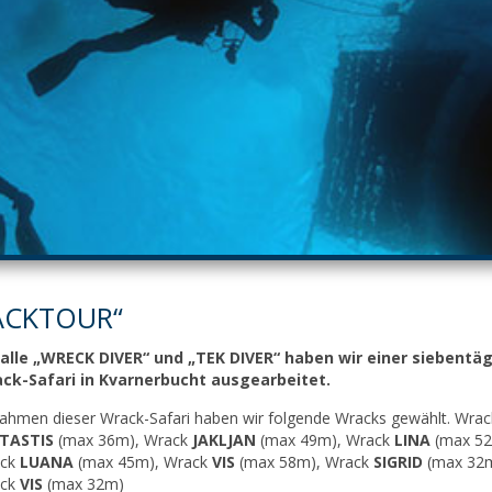
ACKTOUR“
 alle „WRECK DIVER“ und „TEK DIVER“ haben wir einer siebentä
ck-Safari in Kvarnerbucht ausgearbeitet.
Rahmen dieser Wrack-Safari haben wir folgende Wracks gewählt. Wrac
LTASTIS
(max 36m), Wrack
JAKLJAN
(max 49m), Wrack
LINA
(max 52
ack
LUANA
(max 45m), Wrack
VIS
(max 58m), Wrack
SIGRID
(max 32
ack
VIS
(max 32m)