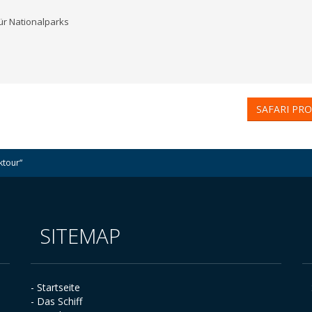
für Nationalparks
SAFARI PR
ktour“
SITEMAP
- Startseite
- Das Schiff