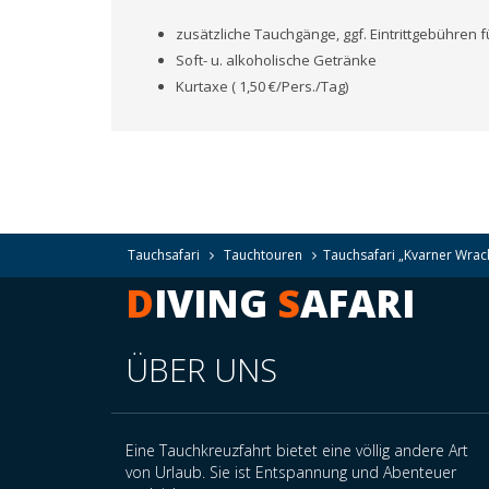
zusätzliche Tauchgänge, ggf. Eintrittgebühren 
Soft- u. alkoholische Getränke
Kurtaxe ( 1,50 €/Pers./Tag)
Tauchsafari
Tauchtouren
Tauchsafari „Kvarner Wrac
D
IVING
S
AFARI
ÜBER UNS
Eine Tauchkreuzfahrt bietet eine völlig andere Art
von Urlaub. Sie ist Entspannung und Abenteuer