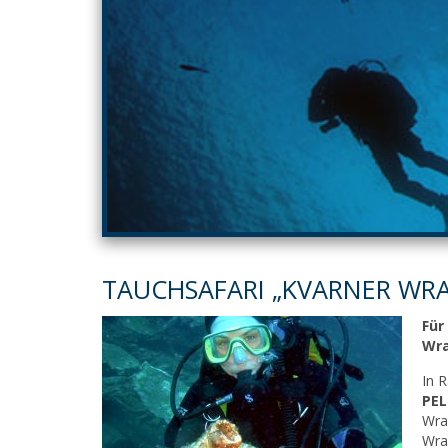
TAUCHSAFARI „KVARNER WR
Für
Wra
In 
PE
Wr
Wr