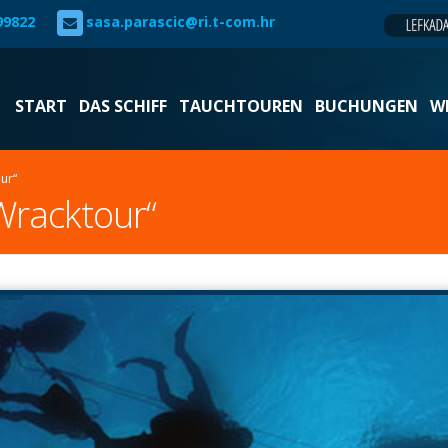
99822
sasa.parascic@ri.t-com.hr
START
DAS SCHIFF
TAUCHTOUREN
BUCHUNGEN
W
ur“
Wracktour“