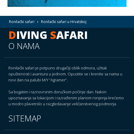
Ronilački safari
Ronilački safari u Hrvatskoj
D
IVING
S
AFARI
O NAMA
Ronilački safari je potpuno drugačiji oblik odmora, užitak
opuštenosti i avantura u jednom. Opustite se i krenite sa nama u
novi dan na palubi M/Y “Agramer”.
Sa bogatim i raznovrsnim doručkom počinje dan. Nakon
upoznavanja sa lokacijom i razrađenim planom ronjenja krećemo
u modro plavetnilo u razgledavanje veličanstvenog podmorja.
SITEMAP