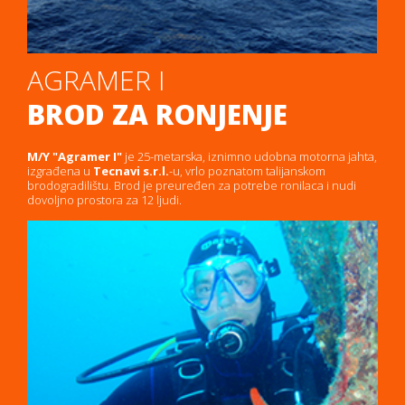
AGRAMER I
BROD ZA RONJENJE
M/Y "Agramer I"
je 25-metarska, iznimno udobna motorna jahta,
izgrađena u
Tecnavi s.r.l.
-u, vrlo poznatom talijanskom
brodogradilištu. Brod je preuređen za potrebe ronilaca i nudi
dovoljno prostora za 12 ljudi.