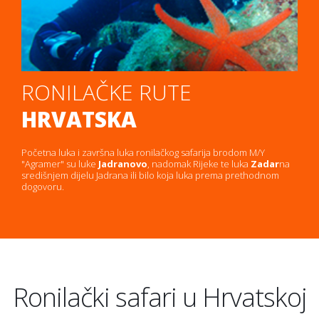
RONILAČKE RUTE
HRVATSKA
Početna luka i završna luka ronilačkog safarija brodom M/Y
"Agramer" su luke
Jadranovo
, nadomak Rijeke te luka
Zadar
na
središnjem dijelu Jadrana ili bilo koja luka prema prethodnom
dogovoru.
Ronilački safari u Hrvatskoj