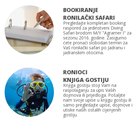
BOOKIRANJE
RONILAČKI SAFARI
Pregledajte kompletan
booking
raspored
za jedinstveni Diving
Safari brodom M/Y "Agramer I" za
sezonu 2016. godine. Zasigurno
ćete pronaći slobodan termin za
Vaš
ronilački safari
po Jadranu i
jadranskim otocima.
RONIOCI
KNJIGA GOSTIJU
Knjiga gostiju
stoji Vam na
raspolaganju za upis Vaših
dojmova ili prijedloga. Pošaljite
nam svoje upise u knjigu gostiju ili
samo pregledajte upise, dojmove i
utiske naših ostalih cijenjenih
gostiju.