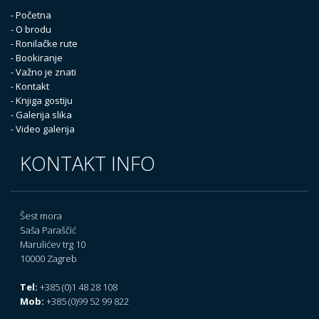
- Početna
- O brodu
- Ronilačke rute
- Bookiranje
- Važno je znati
- Kontakt
- Knjiga gostiju
- Galerija slika
- Video galerija
KONTAKT INFO
Šest mora
Saša Paraščić
Marulićev trg 10
10000 Zagreb
Tel:
+385 (0)1 48 28 108
Mob:
+385 (0)99 52 99 822