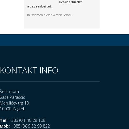
Kvarnerbucht
ausgearbeitet.
In Rahmen dieser Wrack-Safari…
KONTAKT INFO
Šest mora
Saša Paraščić
Marulićev trg 10
10000 Zagreb
Tel:
+385 (0)1 48 28 108
Mob:
+385 (0)99 52 99 822