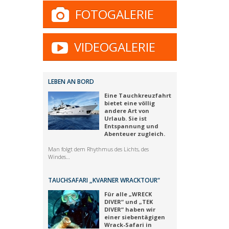
FOTOGALERIE
VIDEOGALERIE
LEBEN AN BORD
Eine Tauchkreuzfahrt
bietet eine völlig
andere Art von
Urlaub. Sie ist
Entspannung und
Abenteuer zugleich.
Man folgt dem Rhythmus des Lichts, des
Windes…
TAUCHSAFARI „KVARNER WRACKTOUR“
Für alle „WRECK
DIVER“ und „TEK
DIVER“ haben wir
einer siebentägigen
Wrack-Safari in