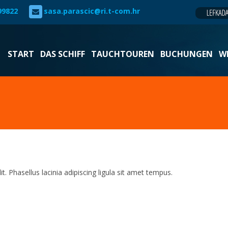
99822
sasa.parascic@ri.t-com.hr
START
DAS SCHIFF
TAUCHTOUREN
BUCHUNGEN
W
t. Phasellus lacinia adipiscing ligula sit amet tempus.