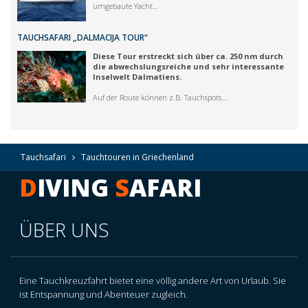
umgebaute Yacht…
TAUCHSAFARI „DALMACIJA TOUR“
Diese Tour erstreckt sich über ca. 250 nm durch
die abwechslungsreiche und sehr interessante
Inselwelt Dalmatiens.
Auf der Route können z.B. Tauchspots…
Tauchsafari
Tauchtouren in Griechenland
D
IVING
S
AFARI
ÜBER UNS
Eine Tauchkreuzfahrt bietet eine völlig andere Art von Urlaub. Sie
ist Entspannung und Abenteuer zugleich.