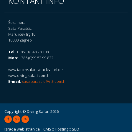
KONTAKT INFO
Šest mora
Saša Paraščić
Marulićev trg 10
10000 Zagreb
Tel:
+385 (0)1 48 28 108
Mob:
+385 (0)99 52 99 822
www.tauchsafari-wracksafari.de
www.diving-safari.com.hr
E-mail:
sasa.parascic@ri.t-com.hr
Copyright © Diving Safari 2026.
Izrada web stranica
::
CMS
::
Hosting
::
SEO