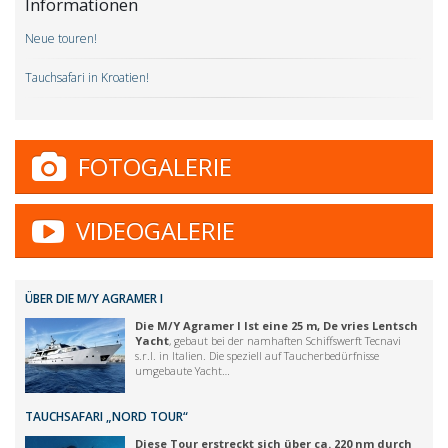
Informationen
Neue touren!
Tauchsafari in Kroatien!
FOTOGALERIE
VIDEOGALERIE
ÜBER DIE M/Y AGRAMER I
Die M/Y Agramer I Ist eine 25 m, De vries Lentsch
Yacht
, gebaut bei der namhaften Schiffswerft Tecnavi
s.r.l. in Italien. Die speziell auf Taucherbedürfnisse
umgebaute Yacht…
TAUCHSAFARI „NORD TOUR“
Diese Tour erstreckt sich über ca. 220 nm durch