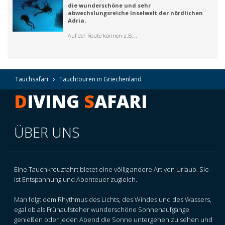
die wunderschöne und sehr
abwechslungsreiche Inselwelt der nördlichen
Adria.
Auf der Route können z.B.…
Tauchsafari
Tauchtouren in Griechenland
D
IVING
S
AFARI
ÜBER UNS
Eine Tauchkreuzfahrt bietet eine völlig andere Art von Urlaub. Sie
ist Entspannung und Abenteuer zugleich.
Man folgt dem Rhythmus des Lichts, des Windes und des Wassers,
egal ob als Frühaufsteher wunderschöne Sonnenaufgänge
genießen oder jeden Abend die Sonne untergehen zu sehen und