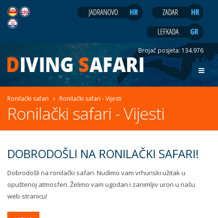
Brojač posjeta:
134.976
Ronilački safari
Ronilački safari - Vijesti
Ronilački safari - Vijesti
DOBRODOŠLI NA RONILAČKI SAFARI!
Dobrodošli na ronilački safari. Nudimo vam vrhunski užitak u
opuštenoj atmosferi. Želimo vam ugodan i zanimljiv uron u našu
web-stranicu!