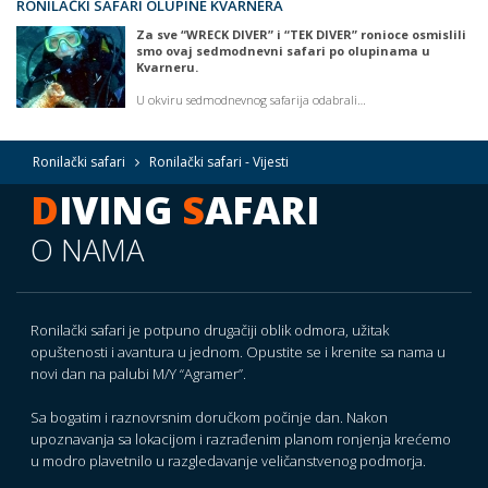
RONILAČKI SAFARI OLUPINE KVARNERA
Za sve “WRECK DIVER” i “TEK DIVER” ronioce osmislili
smo ovaj sedmodnevni safari po olupinama u
Kvarneru.
U okviru sedmodnevnog safarija odabrali…
Ronilački safari
Ronilački safari - Vijesti
D
IVING
S
AFARI
O NAMA
Ronilački safari je potpuno drugačiji oblik odmora, užitak
opuštenosti i avantura u jednom. Opustite se i krenite sa nama u
novi dan na palubi M/Y “Agramer”.
Sa bogatim i raznovrsnim doručkom počinje dan. Nakon
upoznavanja sa lokacijom i razrađenim planom ronjenja krećemo
u modro plavetnilo u razgledavanje veličanstvenog podmorja.