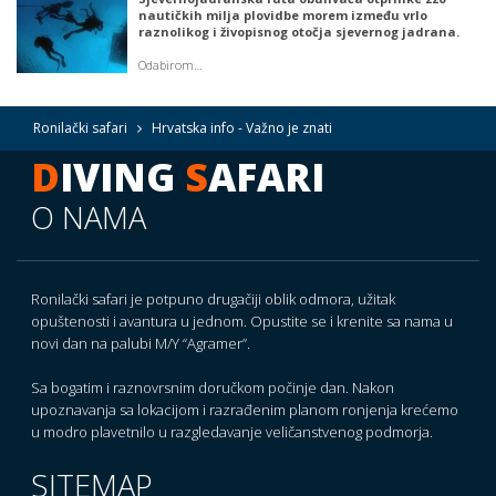
nautičkih milja plovidbe morem između vrlo
raznolikog i živopisnog otočja sjevernog jadrana.
Odabirom…
Ronilački safari
Hrvatska info - Važno je znati
D
IVING
S
AFARI
O NAMA
Ronilački safari je potpuno drugačiji oblik odmora, užitak
opuštenosti i avantura u jednom. Opustite se i krenite sa nama u
novi dan na palubi M/Y “Agramer”.
Sa bogatim i raznovrsnim doručkom počinje dan. Nakon
upoznavanja sa lokacijom i razrađenim planom ronjenja krećemo
u modro plavetnilo u razgledavanje veličanstvenog podmorja.
SITEMAP