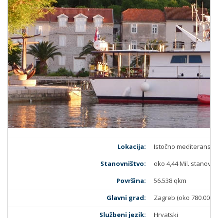
Lokacija:
Istočno mediteransko
Stanovništvo:
oko 4,44 Mil. stanovni
Površina:
56.538 qkm
Glavni grad:
Zagreb (oko 780.000 
Službeni jezik:
Hrvatski