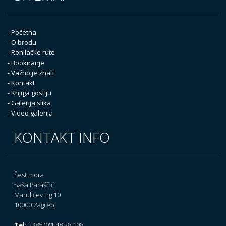
- Početna
- O brodu
- Ronilačke rute
- Bookiranje
- Važno je znati
- Kontakt
- Knjiga gostiju
- Galerija slika
- Video galerija
KONTAKT INFO
Šest mora
Saša Paraščić
Marulićev trg 10
10000 Zagreb
Tel:
+385 (0)1 48 28 108