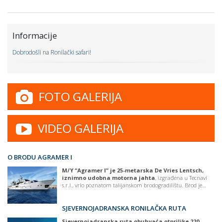
Informacije
Dobrodošli na Ronilački safari!
FOTO GALERIJA
VIDEO GALERIJA
O BRODU AGRAMER I
M/Y “Agramer I” je 25-metarska De Vries Lentsch,
iznimno udobna motorna jahta
, izgrađena u Tecnavi
s.r.l., vrlo poznatom talijanskom brodogradilištu. Brod je…
SJEVERNOJADRANSKA RONILAČKA RUTA
Sjevernojadranska ruta obuhvaća otprilike 220