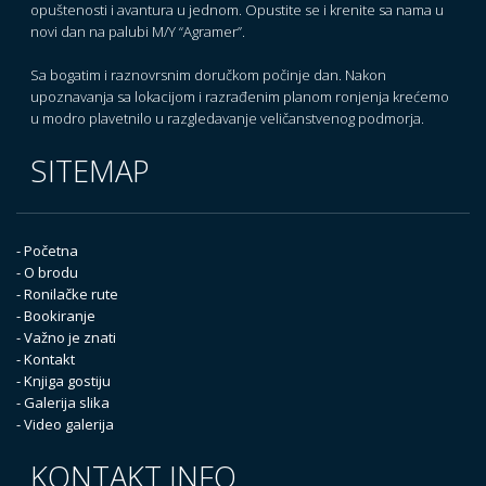
opuštenosti i avantura u jednom. Opustite se i krenite sa nama u
novi dan na palubi M/Y “Agramer”.
Sa bogatim i raznovrsnim doručkom počinje dan. Nakon
upoznavanja sa lokacijom i razrađenim planom ronjenja krećemo
u modro plavetnilo u razgledavanje veličanstvenog podmorja.
SITEMAP
- Početna
- O brodu
- Ronilačke rute
- Bookiranje
- Važno je znati
- Kontakt
- Knjiga gostiju
- Galerija slika
- Video galerija
KONTAKT INFO