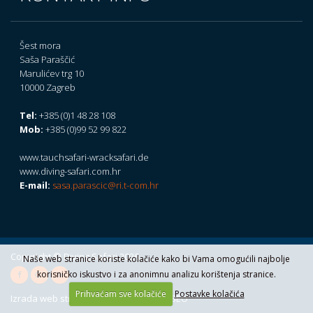
Šest mora
Saša Paraščić
Marulićev trg 10
10000 Zagreb
Tel:
+385 (0)1 48 28 108
Mob:
+385 (0)99 52 99 822
www.tauchsafari-wracksafari.de
www.diving-safari.com.hr
E-mail:
sasa.parascic@ri.t-com.hr
Copyright © Diving Safari 2026.
Naše web stranice koriste kolačiće kako bi Vama omogućili najbolje
korisničko iskustvo i za anonimnu analizu korištenja stranice.
Prihvaćam sve kolačiće
Postavke kolačića
Izrada web stranica
::
CMS
::
Hosting
::
SEO