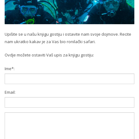
Upišite se u našu knjigu gostiju i ostavite nam svoje dojmove. Recite
nam ukratko kakav je za Vas bio ronilački safari.
Ovdje možete ostaviti Vaš upis za knjigu gostiju:
Ime*:
Email: