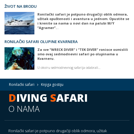
ŽIVOT NA BRODU
Ronilački safari je potpuno drugačiji oblik odmora,
užitak opuštenosti i avantura u jednom. Opustite se
i krenite sa nama u novi dan na palubi M/Y
“Agramer”.
…
RONILAČKI SAFARI OLUPINE KVARNERA
Za sve “WRECK DIVER” i “TEK DIVER” ronioce osmislili
smo ovaj sedmodnevni safari po olupinama u
Kvarneru.
U okviru sedmodnevnog safarija odabrali…
Ronilački safari
Knjiga gostiju
D
IVING
S
AFARI
O NAMA
Ronilački safari je potpuno drugačiji oblik odmora, užitak